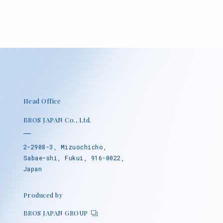
Head Office
BROS JAPAN Co., Ltd.
2-2908-3, Mizuochicho,
Sabae-shi, Fukui, 916-0022,
Japan
Produced by
BROS JAPAN GROUP