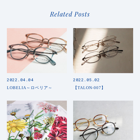
Related Posts
2022.04.04
2022.05.02
LOBELIA～ロベリア～
【TALON-007】