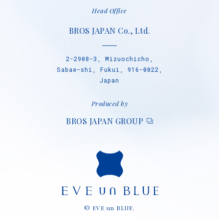
Head Office
BROS JAPAN Co., Ltd.
2-2908-3, Mizuochicho,
Sabae-shi, Fukui, 916-0022,
Japan
Produced by
BROS JAPAN GROUP
© EVE un BLUE.