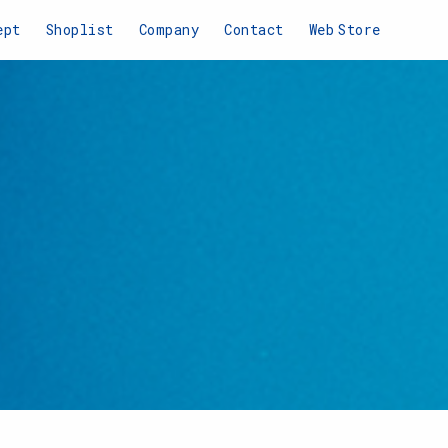
ept
Shoplist
Company
Contact
Web
Store