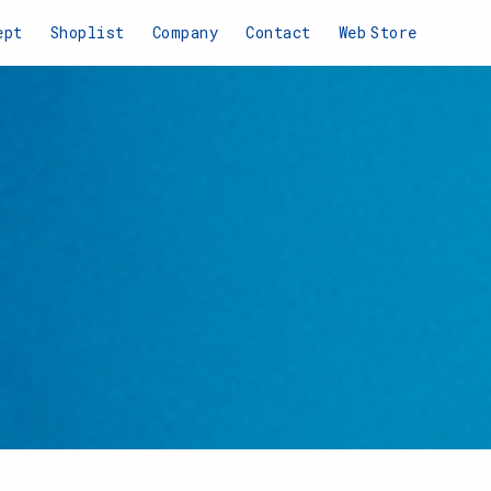
ept
Shoplist
Company
Contact
Web
Store