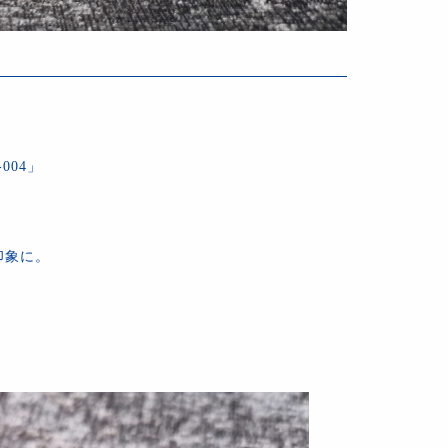
004」
印象に。