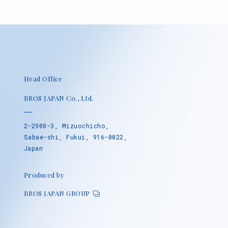
Head Office
BROS JAPAN Co., Ltd.
2-2908-3, Mizuochicho,
Sabae-shi, Fukui, 916-0022,
Japan
Produced by
BROS JAPAN GROUP