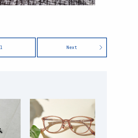
l
Next