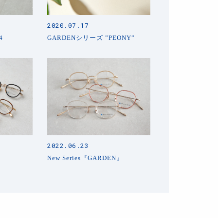
2020.07.17
4
GARDENシリーズ ”PEONY”
2022.06.23
New Series『GARDEN』