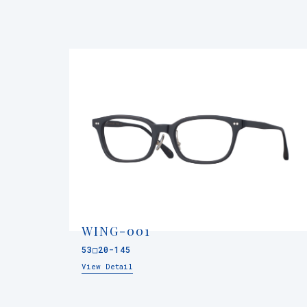
WING-001
53□20-145
View Detail