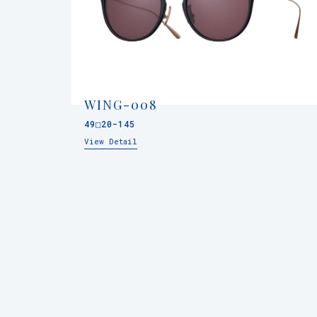
WING-008
49□20-145
View Detail