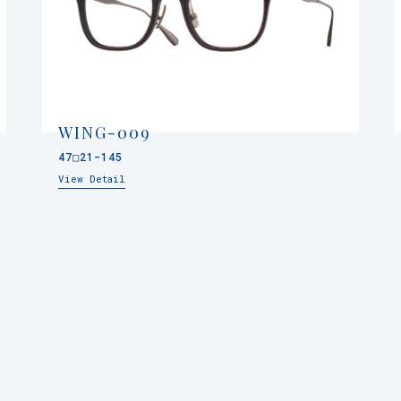
WING-009
47□21-145
View Detail