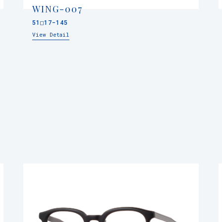
WING-007
51□17-145
View Detail