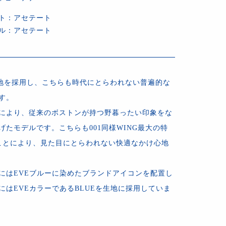
ト：アセテート
ル：アセテート
の生地を採用し、こちらも時代にとらわれない普遍的な
す。
により、従来のボストンが持つ野暮ったい印象をな
げたモデルです。こちらも001同様WING最大の特
ことにより、見た目にとらわれない快適なかけ心地
にはEVEブルーに染めたブランドアイコンを配置し
にはEVEカラーであるBLUEを生地に採用していま