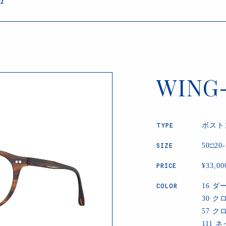
2
WING
TYPE
ボスト
SIZE
50□20-
PRICE
¥33,000
COLOR
16 ダ
30 ク
57 ク
111 