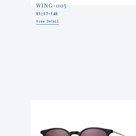
WING-005
51□17-145
View Detail