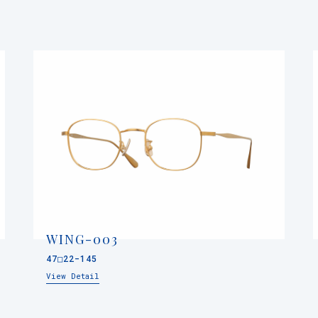
WING-003
47□22-145
View Detail