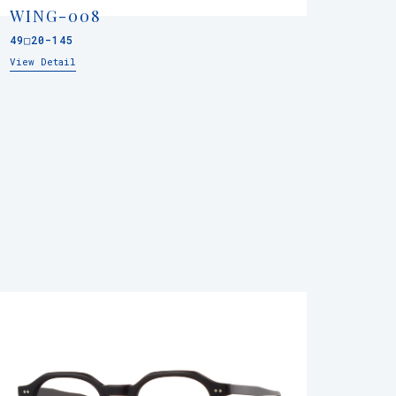
WING-008
49□20-145
View Detail