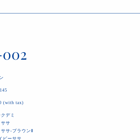
-002
ン
145
 (with tax)
ークデミ
ロササ
ロササ‐ブラウンⅡ
ネイビーササ