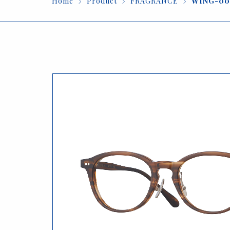
Home
Product
FRAGRANCE
WING-00