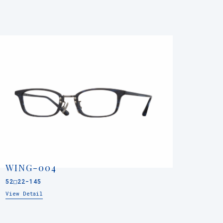
WING-004
52□22-145
View Detail