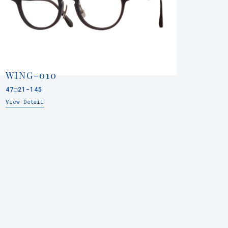
WING-010
47□21-145
View Detail